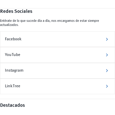
Redes Sociales
Entérate de lo que sucede día a día, nos encargamos de estar siempre
actualizados.
chevron_right
Facebook
chevron_right
YouTube
chevron_right
Instagram
chevron_right
LinkTree
Destacados