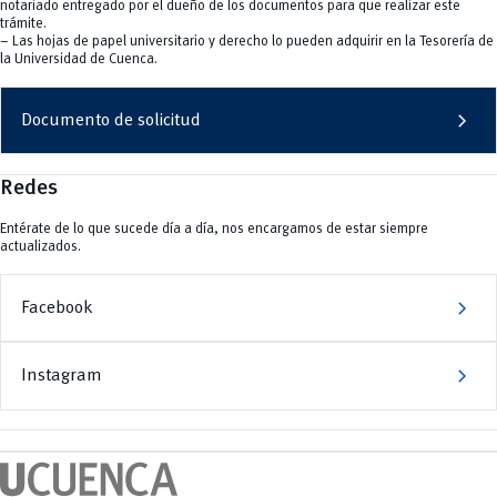
notariado entregado por el dueño de los documentos para que realizar este
trámite.
– Las hojas de papel universitario y derecho lo pueden adquirir en la Tesorería de
la Universidad de Cuenca.
chevron_right
Documento de solicitud
Redes
Entérate de lo que sucede día a día, nos encargamos de estar siempre
actualizados.
chevron_right
Facebook
chevron_right
Instagram