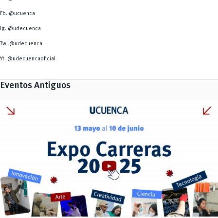
Tecnologías
y Agropecuarias
Fb. @ucuenca
Ig. @udecuenca
Tw. @udecuenca
Yt. @udecuencaoficial
Eventos Antiguos