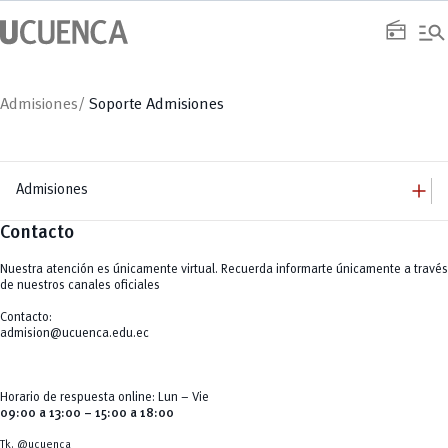
manage_search
radio
Admisiones/
Soporte Admisiones
add
Admisiones
Contacto
add
Grado
Arquitectura
add
Admisión
Nuestra atención es únicamente virtual. Recuerda informarte únicamente a través
Artes y Humanidades
Admisión Artes
add
C. Sociales, Periodismo, Información y Derecho; Administración y Servicios
de nuestros canales oficiales
Admisión Artes
Examen
C.Sociales
Artes Musicales
Cupos
Educación
Nivelación de carrera
Contacto:
Artes Escénicas
Educación, Artes y Humanidades
admision@ucuenca.edu.ec
Expo Carreras
Industria y Construcción
Ingeniería
Matrícula
Ingeniería Industria y Construcción
INgenieriaIndustria y Construcción
Preguntas frecuentes
Horario de respuesta online: Lun – Vie
Ingenierías
09:00 a 13:00 – 15:00 a 18:00
Ingenierías, Tecnologías, Arquitectura, y Agropecuarias
Salud Humana y Bienestar
Tk. @ucuenca