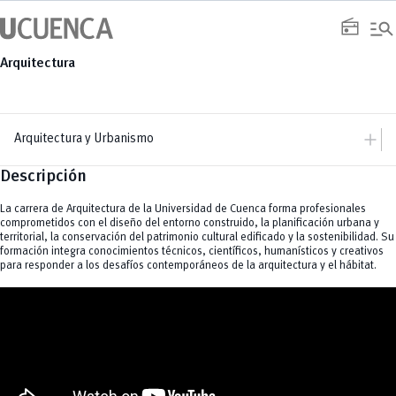
Saltar
manage_search
al
radio
contenido
Arquitectura
add
Arquitectura y Urbanismo
Descripción
add
Facultad
add
Autoridades
Grado
La carrera de Arquitectura de la Universidad de Cuenca forma profesionales
Docentes
Arquitectura
Historia
comprometidos con el diseño del entorno construido, la planificación urbana y
territorial, la conservación del patrimonio cultural edificado y la sostenibilidad. Su
add
formación integra conocimientos técnicos, científicos, humanísticos y creativos
Posgrado
para responder a los desafíos contemporáneos de la arquitectura y el hábitat.
remove
Maestrías
Trámites
Especializaciones
remove
Doctorados
UCuenca en Cifras
Cursos Especializados