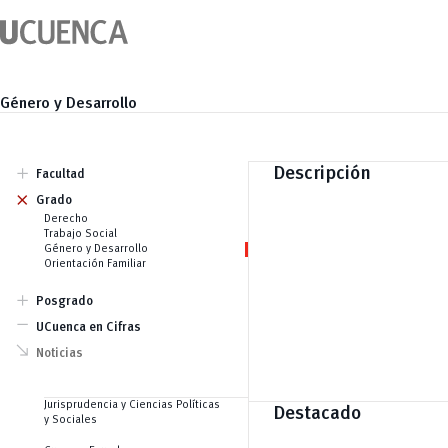
Saltar
al
contenido
Género y Desarrollo
add
Descripción
Facultad
add
Autoridades
Grado
Docentes
Derecho
Historia
Trabajo Social
Género y Desarrollo
Orientación Familiar
add
Posgrado
remove
Maestrías
UCuenca en Cifras
Especializaciones
south_east
Doctorados
Noticias
Cursos Especializados
Jurisprudencia y Ciencias Políticas
Destacado
y Sociales