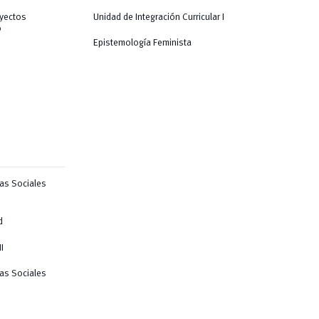
oyectos
Unidad de Integración Curricular I
o
Epistemología Feminista
ias Sociales
d
I
ias Sociales