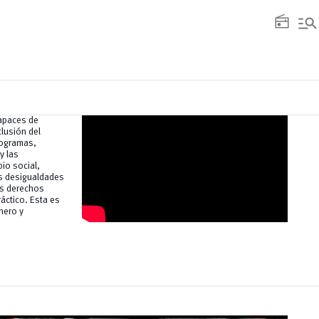
manage_search
radio
capaces de
clusión del
rogramas,
y las
io social,
as desigualdades
os derechos
áctico. Esta es
nero y