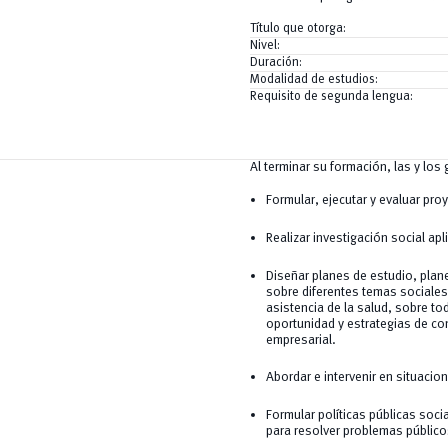
Título que otorga:
Nivel:
Duración:
Modalidad de estudios:
Requisito de segunda lengua:
Al terminar su formación, las y lo
Formular, ejecutar y evaluar pro
Realizar investigación social ap
Diseñar planes de estudio, plan
sobre diferentes temas sociale
asistencia de la salud, sobre to
oportunidad y estrategias de conc
empresarial.
Abordar e intervenir en situacio
Formular políticas públicas socia
para resolver problemas público