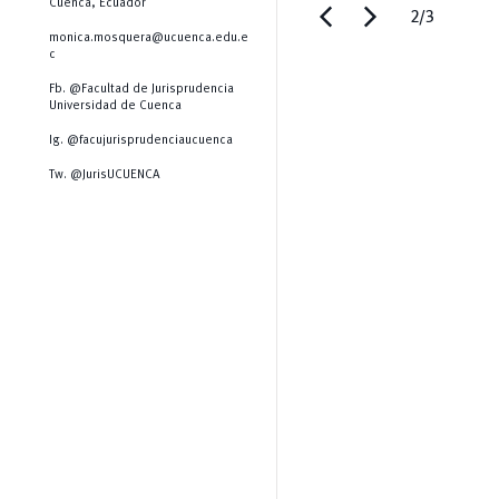
chevron_left
chevron_right
Cuenca, Ecuador
2/3
monica.mosquera@ucuenca.edu.e
c
Fb. @Facultad de Jurisprudencia
Universidad de Cuenca
Ig. @facujurisprudenciaucuenca
Tw. @JurisUCUENCA