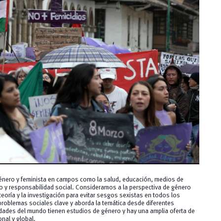
énero y feminista en campos como la salud, educación, medios de
o y responsabilidad social. Consideramos a la perspectiva de género
oría y la investigación para evitar sesgos sexistas en todos los
roblemas sociales clave y aborda la temática desde diferentes
dades del mundo tienen estudios de género y hay una amplia oferta de
nal y global.