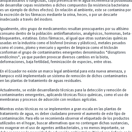
antiparasitarios o fungicidas, cuya presencia en el agua incrementa la posibilidad
de desarrollar cepas resistentes a dichos compuestos (la resistencia bacteriana
es un ejemplo de dichos efectos). En relación al ambiente, este se contamina por
la excreción de los fármacos mediante la orina, heces, o por un descarte
inadecuado a través del inodoro.
Igualmente, otro grupo de medicamentos resultan preocupantes por su altísimo
consumo dentro de la población: antiinflamatorios, analgésicos, hormonas, beta-
bloqueantes, estatinas. Estos fármacos, al igual que otras sustancias químicas
usadas en la industria como el bisfenol (resinas y plásticos), metales pesados
como el cromo, plomo y mercurio y agentes de limpieza como el triclosán
conforman el grupo de contaminantes emergentes denominados “disruptores
endócrinos”, ya que pueden provocar diversos cambios en la biota,
deformaciones, baja fertilidad, feminización de especies, entre otras.
En el Ecuador no existe un marco legal ambiental para esta nueva amenaza, y
tampoco está implementado un sistema de remoción de dichos contaminantes
en las plantas de tratamiento de aguas residuales.
Actualmente, se están desarrollando técnicas para la detección y remoción de
contaminantes emergentes, aplicando técnicas físico-químicas, como el uso de
membranas y procesos de adsorción con residuos agrícolas.
Mientras estas técnicas no se implementen a gran escala en las plantas de
tratamiento de agua, es deber ciudadano prevenir el aumento de este tipo de
contaminación. Para ello se recomienda observar el etiquetado de los productos
utilizados en el hogar, buscar alternativas que no contengan dichas sustancias,
no exagerar en el uso de agentes antibacteriales, y no menos importante, se