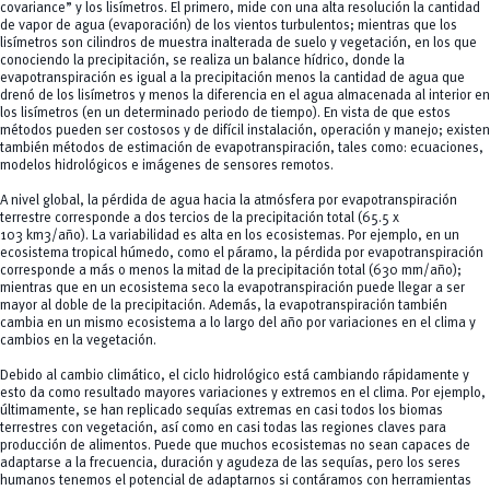
covariance
” y los lisímetros. El primero, mide con una alta resolución la cantidad
de vapor de agua (evaporación) de los vientos turbulentos; mientras que los
lisímetros son cilindros de muestra inalterada de suelo y vegetación, en los que
conociendo la precipitación, se realiza un balance hídrico, donde la
evapotranspiración es igual a la precipitación menos la cantidad de agua que
drenó de los lisímetros y menos la diferencia en el agua almacenada al interior en
los lisímetros (en un determinado periodo de tiempo). En vista de que estos
métodos pueden ser costosos y de difícil instalación, operación y manejo; existen
también métodos de estimación de evapotranspiración, tales como: ecuaciones,
modelos hidrológicos e imágenes de sensores remotos.
A nivel global, la pérdida de agua hacia la atmósfera por evapotranspiración
terrestre corresponde a dos tercios de la precipitación total (65.5 x
103 km3/año). La variabilidad es alta en los ecosistemas. Por ejemplo, en un
ecosistema tropical húmedo, como el páramo, la pérdida por evapotranspiración
corresponde a más o menos la mitad de la precipitación total (630 mm/año);
mientras que en un ecosistema seco la evapotranspiración puede llegar a ser
mayor al doble de la precipitación. Además, la evapotranspiración también
cambia en un mismo ecosistema a lo largo del año por variaciones en el clima y
cambios en la vegetación.
Debido al cambio climático, el ciclo hidrológico está cambiando rápidamente y
esto da como resultado mayores variaciones y extremos en el clima. Por ejemplo,
últimamente, se han replicado sequías extremas en casi todos los biomas
terrestres con vegetación, así como en casi todas las regiones claves para
producción de alimentos. Puede que muchos ecosistemas no sean capaces de
adaptarse a la frecuencia, duración y agudeza de las sequías, pero los seres
humanos tenemos el potencial de adaptarnos si contáramos con herramientas