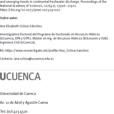
and emerging trends in continental freshwater discharge.
Proceedings of the
National Academy of Sciences
,
107
(42), 17916–17921.
https://doi.org/10.1073/pnas.1003292107
Sobre autor:
Ana Elizabeth Ochoa Sánchez.
Investigadora Doctoral del Programa de Doctorado en Recursos Hídricos
(UCuenca, EPN y UTPL). Máster en Ing. de Recursos Hídricos (KULeuven y VUB).
Ingeniera Civil (UCuenca).
RG:
https://www.researchgate.net/profile/Ana_Ochoa-Sanchez
Contacto:
ana.ochoa@ucuenca.edu.ec
Universidad de Cuenca
Av. 12 de Abril y Agustín Cueva
Tel: (07) 413 4520