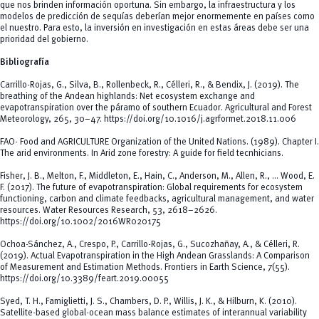
que nos brinden información oportuna. Sin embargo, la infraestructura y los
modelos de predicción de sequías deberían mejor enormemente en países como
el nuestro. Para esto, la inversión en investigación en estas áreas debe ser una
prioridad del gobierno.
Bibliografía
Carrillo-Rojas, G., Silva, B., Rollenbeck, R., Célleri, R., & Bendix, J. (2019). The
breathing of the Andean highlands: Net ecosystem exchange and
evapotranspiration over the páramo of southern Ecuador.
Agricultural and Forest
Meteorology
,
265
, 30–47. https://doi.org/10.1016/j.agrformet.2018.11.006
FAO- Food and AGRICULTURE Organization of the United Nations. (1989). Chapter I.
The arid environments. In
Arid zone forestry: A guide for field tecnhicians
.
Fisher, J. B., Melton, F., Middleton, E., Hain, C., Anderson, M., Allen, R., … Wood, E.
F. (2017). The future of evapotranspiration: Global requirements for ecosystem
functioning, carbon and climate feedbacks, agricultural management, and water
resources.
Water Resources Research
,
53
, 2618–2626.
https://doi.org/10.1002/2016WR020175
Ochoa-Sánchez, A., Crespo, P., Carrillo-Rojas, G., Sucozhañay, A., & Célleri, R.
(2019). Actual Evapotranspiration in the High Andean Grasslands: A Comparison
of Measurement and Estimation Methods.
Frontiers in Earth Science
,
7
(55).
https://doi.org/10.3389/feart.2019.00055
Syed, T. H., Famiglietti, J. S., Chambers, D. P., Willis, J. K., & Hilburn, K. (2010).
Satellite-based global-ocean mass balance estimates of interannual variability