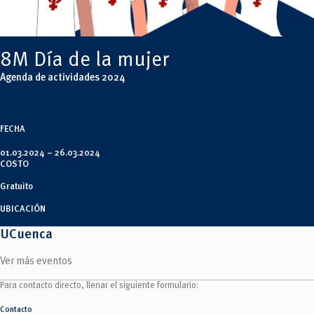
Tecnologías
MOVERU
y Agropecuarias
Posgrados
Radio Universitaria
Salud
Sostenibilidad
8M Día de la mujer
Vinculación
Agenda de actividades 2024
FECHA
01.03.2024 –
26.03.2024
COSTO
Gratuito
UBICACIÓN
UCuenca
Ver más eventos
Para contacto directo, llenar el siguiente formulario:
Contacto