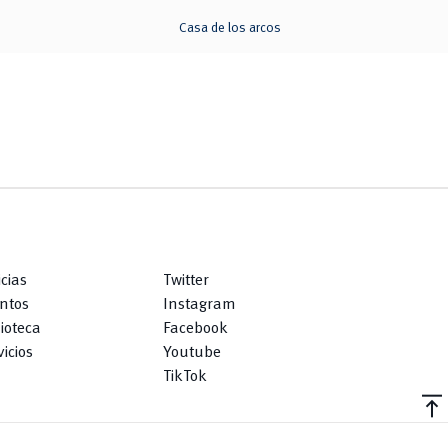
Casa de los arcos
icias
Twitter
ntos
Instagram
lioteca
Facebook
icios
Youtube
TikTok
vertical_align_top