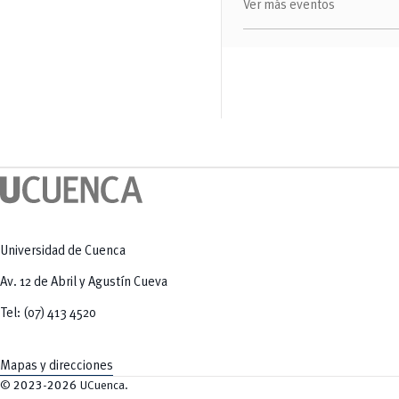
Salud Humana y Bienestar
Ver más eventos
Radio Universitaria
Tecnologías
Salud
y Agropecuarias
Sostenibilidad
Vinculación
Universidad de Cuenca
Av. 12 de Abril y Agustín Cueva
Tel: (07) 413 4520
Mapas y direcciones
©
2023-2026
UCuenca.