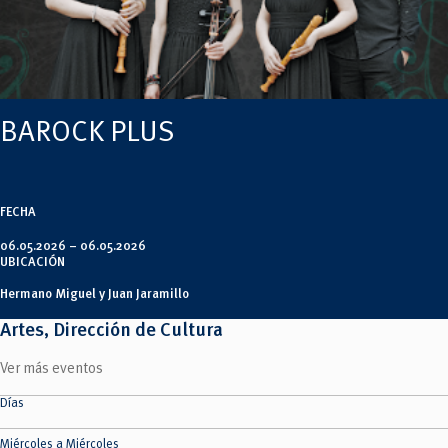
Tecnologías
MOVERU
y Agropecuarias
Posgrados
Radio Universitaria
Salud
Sostenibilidad
Vinculación
BAROCK PLUS
FECHA
06.05.2026 –
06.05.2026
UBICACIÓN
Hermano Miguel y Juan Jaramillo
Artes, Dirección de Cultura
Ver más eventos
Días
Miércoles a Miércoles