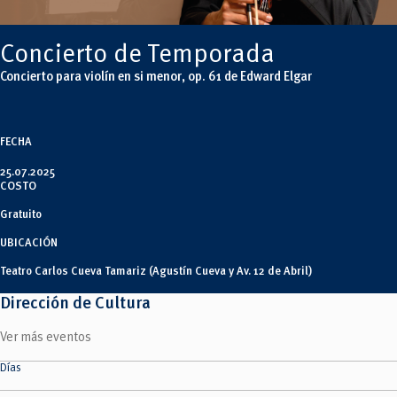
Tecnologías
MOVERU
y Agropecuarias
Posgrados
Radio Universitaria
Concierto de Temporada
Salud
Sostenibilidad
Concierto para violín en si menor, op. 61 de Edward Elgar
Vinculación
FECHA
25.07.2025
COSTO
Gratuito
UBICACIÓN
Teatro Carlos Cueva Tamariz (Agustín Cueva y Av. 12 de Abril)
Dirección de Cultura
Ver más eventos
Días