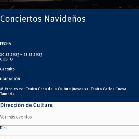
Tecnologías
MOVERU
y Agropecuarias
Posgrados
Radio Universitaria
Conciertos Navideños
Salud
Sostenibilidad
Vinculación
FECHA
20.12.2023 –
21.12.2023
COSTO
Gratuito
UBICACIÓN
Miércoles 20: Teatro Casa de la Cultura Jueves 21: Teatro Carlos Cueva
Tamariz
Dirección de Cultura
Ver más eventos
Días