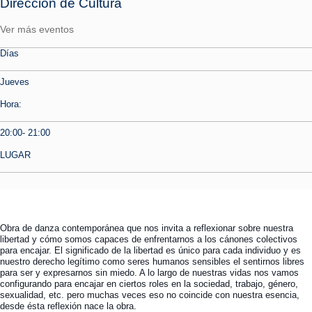
Dirección de Cultura
Tecnologías
MOVERU
y Agropecuarias
Posgrados
Ver más eventos
Radio Universitaria
Salud
Sostenibilidad
Días
Vinculación
Jueves
Hora:
20:00- 21:00
LUGAR
Obra de danza contemporánea que nos invita a reflexionar sobre nuestra
libertad y cómo somos capaces de enfrentarnos a los cánones colectivos
para encajar. El significado de la libertad es único para cada individuo y es
nuestro derecho legítimo como seres humanos sensibles el sentirnos libres
para ser y expresarnos sin miedo. A lo largo de nuestras vidas nos vamos
configurando para encajar en ciertos roles en la sociedad, trabajo, género,
sexualidad, etc. pero muchas veces eso no coincide con nuestra esencia,
desde ésta reflexión nace la obra.