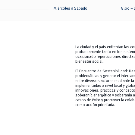
Miércoles a Sábado
8:00 – 
La ciudad y el país enfrentan las c
profundamente tanto en los sistem
ocasionado repercusiones directas s
bienestar social.
El Encuentro de Sostenibilidad: De
problemáticas y generar el intercam
entre diversos actores mediante l
implementadas a nivel local y globa
innovaciones, practicas y conceptos
soberanía energética y soberanía al
casos de éxito y promover la colabo
como acción prioritaria.