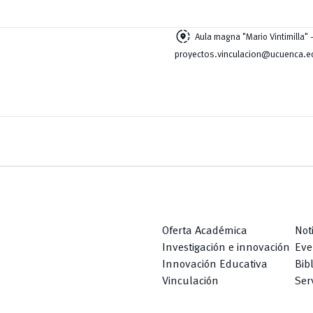
share_location
Aula magna "Mario Vintimilla"
proyectos.vinculacion@ucuenca.e
Oferta Académica
Not
Investigación e innovación
Eve
Innovación Educativa
Bib
Vinculación
Serv