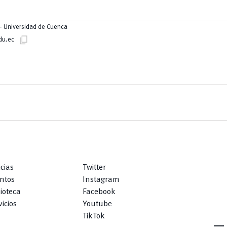
 – Universidad de Cuenca
content_copy
du.ec
icias
Twitter
ntos
Instagram
lioteca
Facebook
icios
Youtube
TikTok