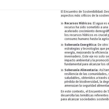
El Encuentro de Sostenibilidad: De
aspectos más críticos de la sosteni
Recursos Hídricos:
El agua es e
recurso ha sido sometido a una 
acelerado crecimiento demográfic
los recursos hídricos es crucial
consumo humano hasta la agricult
Soberanía Energética:
De otro 
estrategias y tecnologías que p
energía, mejorando la eficienci
invernadero. Este eje no solo se
impacto ambiental y la promoció
fundamental para alcanzar los ob
Soberanía Alimentaria:
Así ta
resiliencia de las comunidades, 
saludables, obtenidos a través
pérdida de biodiversidad, la deg
amenazan la seguridad alimentar
En este contexto, el Encuentro de 
desarrolla las temáticas referente
para alcanzar sociedades sostenib