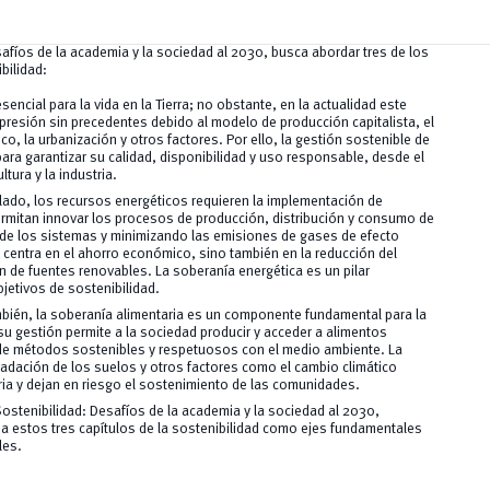
safíos de la academia y la sociedad al 2030, busca abordar tres de los
bilidad:
sencial para la vida en la Tierra; no obstante, en la actualidad este
presión sin precedentes debido al modelo de producción capitalista, el
o, la urbanización y otros factores. Por ello, la gestión sostenible de
 para garantizar su calidad, disponibilidad y uso responsable, desde el
ura y la industria.
lado, los recursos energéticos requieren la implementación de
ermitan innovar los procesos de producción, distribución y consumo de
a de los sistemas y minimizando las emisiones de gases de efecto
 centra en el ahorro económico, sino también en la reducción del
n de fuentes renovables. La soberanía energética es un pilar
jetivos de sostenibilidad.
mbién, la soberanía alimentaria es un componente fundamental para la
su gestión permite a la sociedad producir y acceder a alimentos
 de métodos sostenibles y respetuosos con el medio ambiente. La
radación de los suelos y otros factores como el cambio climático
ia y dejan en riesgo el sostenimiento de las comunidades.
Sostenibilidad: Desafíos de la academia y la sociedad al 2030,
s a estos tres capítulos de la sostenibilidad como ejes fundamentales
les.