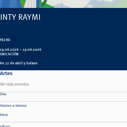
Tecnologías
MOVERU
y Agropecuarias
Posgrados
Radio Universitaria
INTY RAYMI
Salud
Sostenibilidad
Vinculación
FECHA
19.06.2026 –
19.06.2026
UBICACIÓN
Av. 12 de abril y Solano
Artes
Ver más eventos
Días
Viernes a Viernes
Hora:
08:00