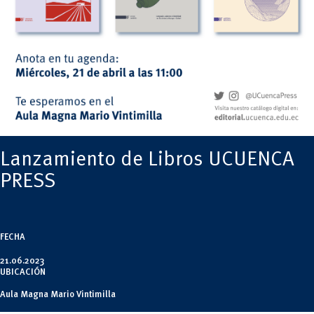
Tecnologías
MOVERU
y Agropecuarias
Posgrados
Radio Universitaria
Salud
Sostenibilidad
Vinculación
Lanzamiento de Libros UCUENCA
PRESS
FECHA
21.06.2023
UBICACIÓN
Aula Magna Mario Vintimilla