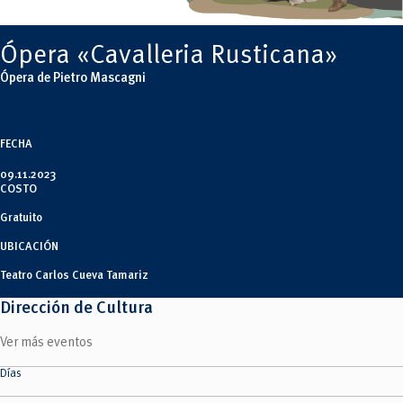
Tecnologías
MOVERU
y Agropecuarias
Posgrados
Radio Universitaria
Ópera «Cavalleria Rusticana»
Salud
Sostenibilidad
Ópera de Pietro Mascagni
Vinculación
FECHA
09.11.2023
COSTO
Gratuito
UBICACIÓN
Teatro Carlos Cueva Tamariz
Dirección de Cultura
Ver más eventos
Días