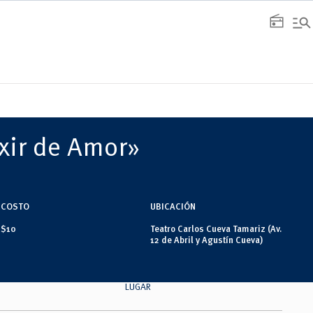
manage_search
radio
ixir de Amor»
COSTO
UBICACIÓN
$10
Teatro Carlos Cueva Tamariz (Av.
12 de Abril y Agustín Cueva)
LUGAR