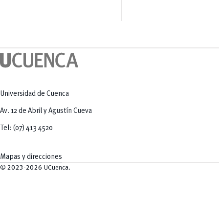
Salud Humana y Bienestar
Radio Universitaria
Tecnologías
Salud
y Agropecuarias
Sostenibilidad
Vinculación
Universidad de Cuenca
Av. 12 de Abril y Agustín Cueva
Tel: (07) 413 4520
Mapas y direcciones
©
2023-2026
UCuenca.