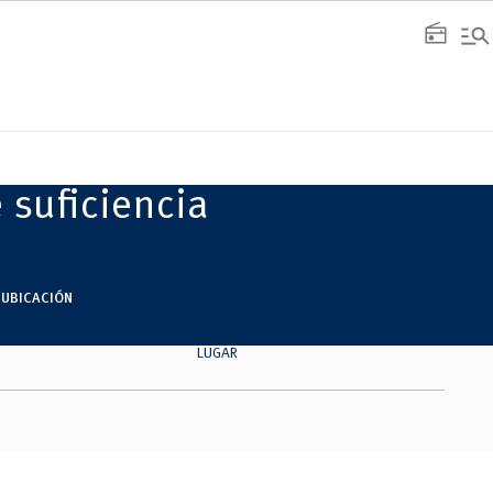
manage_search
radio
suficiencia
UBICACIÓN
LUGAR