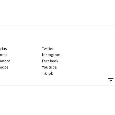
icias
Twitter
ntos
Instagram
lioteca
Facebook
icios
Youtube
TikTok
vertical_align_top