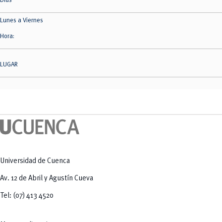
Días
Tecnologías
MOVERU
y Agropecuarias
Posgrados
Lunes a Viernes
Radio Universitaria
Salud
Hora:
Sostenibilidad
Vinculación
LUGAR
Universidad de Cuenca
Av. 12 de Abril y Agustín Cueva
Tel: (07) 413 4520