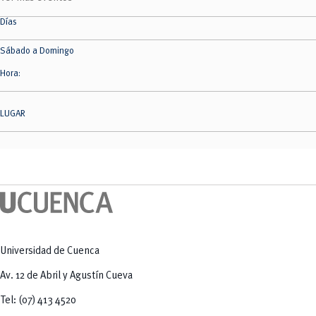
Tecnologías
MOVERU
y Agropecuarias
Posgrados
Días
Radio Universitaria
Salud
Sábado a Domingo
Sostenibilidad
Vinculación
Hora:
LUGAR
Universidad de Cuenca
Av. 12 de Abril y Agustín Cueva
Tel: (07) 413 4520