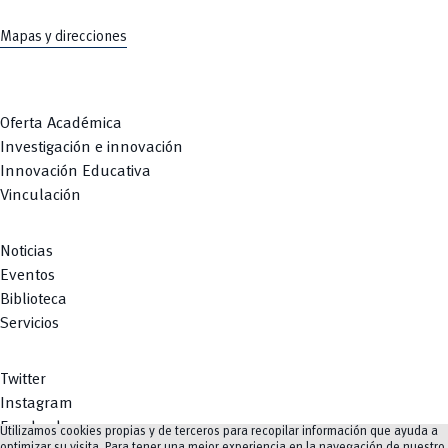
Mapas y direcciones
Oferta Académica
Investigación e innovación
Innovación Educativa
Vinculación
Noticias
Eventos
Biblioteca
Servicios
Twitter
Instagram
Facebook
Utilizamos cookies propias y de terceros para recopilar información que ayuda a
optimizar su visita. Para tener una mejor experiencia en la navegación de nuestro