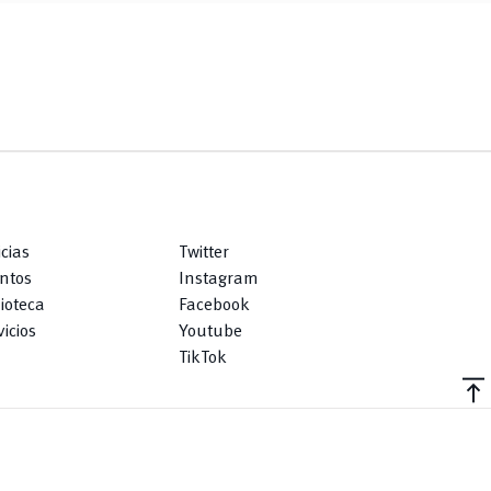
icias
Twitter
ntos
Instagram
lioteca
Facebook
icios
Youtube
TikTok
vertical_align_top