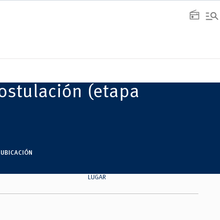
manage_search
radio
ostulación (etapa
UBICACIÓN
LUGAR