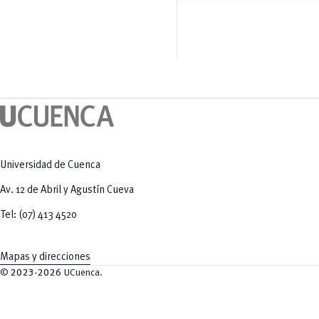
Salud Humana y Bienestar
Radio Universitaria
Tecnologías
Salud
y Agropecuarias
Sostenibilidad
Vinculación
Universidad de Cuenca
Av. 12 de Abril y Agustín Cueva
Tel: (07) 413 4520
Mapas y direcciones
©
2023-2026
UCuenca.