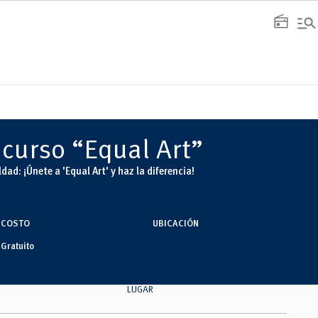
manage_search
radio
curso “Equal Art”
dad: ¡Únete a 'Equal Art' y haz la diferencia!
COSTO
UBICACIÓN
Gratuito
LUGAR