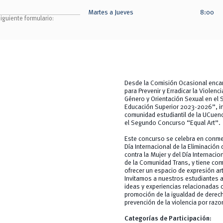
Martes a Jueves
8:00
siguiente formulario:
Desde la Comisión Ocasional enca
para Prevenir y Erradicar la Violen
Género y Orientación Sexual en el 
Educación Superior 2023-2026”, inv
comunidad estudiantil de la UCuenc
el Segundo Concurso “Equal Art”.
Este concurso se celebra en conm
Día Internacional de la Eliminación 
contra la Mujer y del Día Internaci
de la Comunidad Trans, y tiene com
ofrecer un espacio de expresión art
Invitamos a nuestros estudiantes a
ideas y experiencias relacionadas 
promoción de la igualdad de derech
prevención de la violencia por raz
Categorías de Participación: