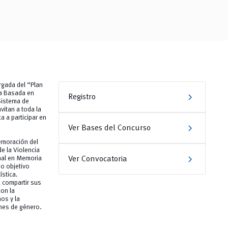
rgada del “Plan
chevron_right
cia Basada en
Registro
Sistema de
itan a toda la
a a participar en
chevron_right
Ver Bases del Concurso
emoración del
de la Violencia
chevron_right
Ver Convocatoria
onal en Memoria
o objetivo
ística.
 compartir sus
con la
os y la
ones de género.