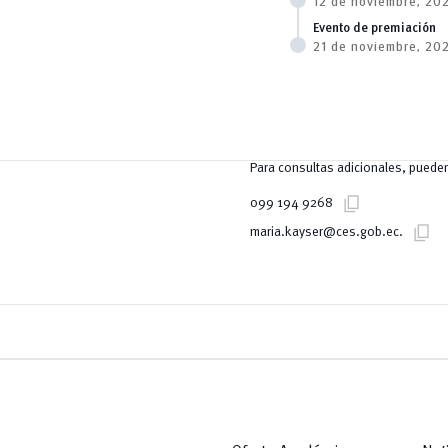
12 de noviembre, 20
Evento de premiación
21 de noviembre, 20
Para consultas adicionales, pueden
content_copy
099 194 9268
content_copy
maria.kayser@ces.gob.ec.