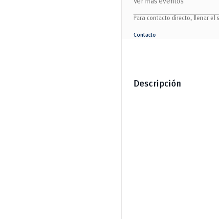
Ver más eventos
Salud Humana y Bienestar
Radio Universitaria
Tecnologías
Salud
y Agropecuarias
Para contacto directo, llenar el 
Sostenibilidad
Vinculación
Contacto
Descripción