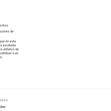
rechos
Razones de
ipar en esta
na excelente
to artístico de
ontribuir a un
n.
 2024
istas