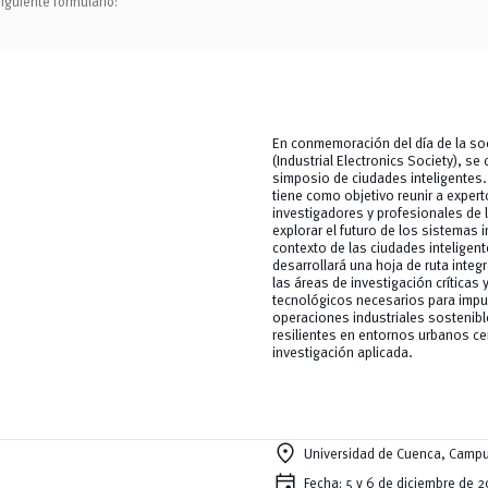
siguiente formulario:
En conmemoración del día de la so
(Industrial Electronics Society), se 
simposio de ciudades inteligentes
tiene como objetivo reunir a expert
investigadores y profesionales de l
explorar el futuro de los sistemas i
contexto de las ciudades inteligent
desarrollará una hoja de ruta integ
las áreas de investigación críticas
tecnológicos necesarios para impu
operaciones industriales sostenible
resilientes en entornos urbanos ce
investigación aplicada.
location_on
Universidad de Cuenca, Campu
event
Fecha: 5 y 6 de diciembre de 