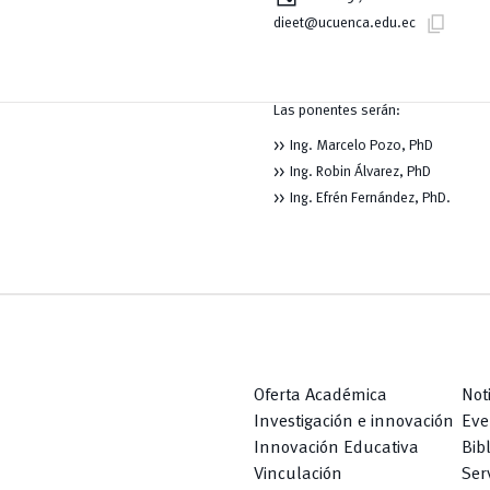
content_copy
dieet@ucuenca.edu.ec
Las ponentes serán:
Ing. Marcelo Pozo, PhD
Ing. Robin Álvarez, PhD
Ing. Efrén Fernández, PhD.
Oferta Académica
Not
Investigación e innovación
Eve
Innovación Educativa
Bib
Vinculación
Serv