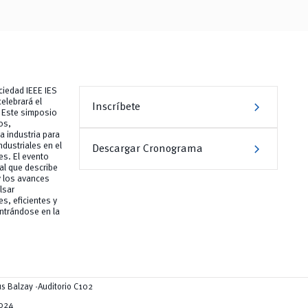
ciedad IEEE IES
chevron_right
celebrará el
Inscríbete
. Este simposio
os,
a industria para
chevron_right
ndustriales en el
Descargar Cronograma
es. El evento
ral que describe
 y los avances
lsar
s, eficientes y
ntrándose en la
s Balzay -Auditorio C102
2024