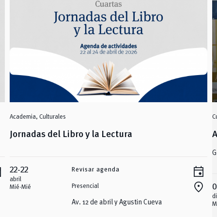
Academia, Culturales
C
Jornadas del Libro y la Lectura
A
G
nt
event
22-22
Revisar agenda
abril
location_on
Presencial
0
Mié-Mié
d
Av. 12 de abril y Agustin Cueva
M