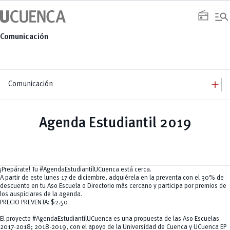
Saltar
manage_search
al
radio
contenido
Comunicación
add
Comunicación
add
Comunicación
Equipo
add
Agenda Estudiantil 2019
Congresos
Servicios
Arquitectura
add
Noticias
Artes y Humanidades
Academia
add
C. Sociales, Periodismo, Información y Derecho; Administración y Servicios
Eventos
ACORDES
C.Sociales
Academia
Admisión
Educación
Ciencia y Tecnología
Artes
¡Prepárate! Tu
#AgendaEstudiantilUCuenca
está cerca.
Educación, Artes y Humanidades
Culturales
Bienestar
Industria y Construcción
A partir de este lunes 17 de diciembre, adquiérela en la preventa con el 30% de
Deportivos
Cultura
Ingeniería
descuento en tu Aso Escuela o Directorio más cercano y participa por premios de
Foro
Deportes
Ingeniería Industria y Construcción
los auspiciares de la agenda.
Gestión
Epicentro de innovación
INgenieriaIndustria y Construcción
PRECIO PREVENTA: $2.50
Innovación
Género
Ingenierías
Investigación
Gestión
Ingenierías, Tecnologías, Arquitectura, y Agropecuarias
El proyecto #AgendaEstudiantilUCuenca es una propuesta de las Aso Escuelas
Vinculación
Innovación
Salud Humana y Bienestar
2017-2018; 2018-2019, con el apoyo de la Universidad de Cuenca y UCuenca EP
Investigación