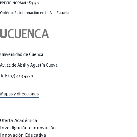
Tecnologías
PRECIO NORMAL: $3.50
MOVERU
y Agropecuarias
Posgrados
Obtén más información en tu Aso Escuela
Radio Universitaria
Salud
Sostenibilidad
Vinculación
Universidad de Cuenca
Av. 12 de Abril y Agustín Cueva
Tel: (07) 413 4520
Mapas y direcciones
Oferta Académica
Investigación e innovación
Innovación Educativa