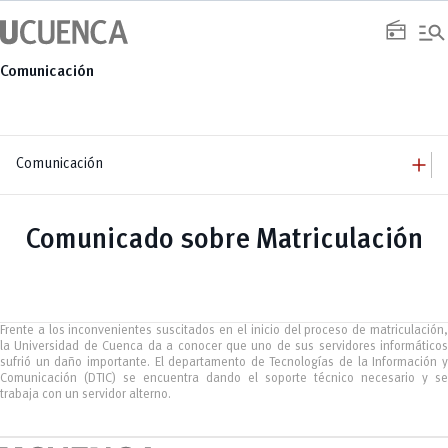
Saltar
manage_search
al
radio
contenido
Comunicación
add
Comunicación
add
Comunicación
Equipo
add
Comunicado sobre Matriculación
Congresos
Servicios
Arquitectura
add
Noticias
Artes y Humanidades
Academia
add
C. Sociales, Periodismo, Información y Derecho; Administración y Servicios
Eventos
ACORDES
C.Sociales
Academia
Admisión
Educación
Ciencia y Tecnología
Artes
Frente a los inconvenientes suscitados en el inicio del proceso de matriculación,
Educación, Artes y Humanidades
Culturales
Bienestar
Industria y Construcción
la Universidad de Cuenca da a conocer que uno de sus servidores informáticos
Deportivos
Cultura
Ingeniería
sufrió un daño importante. El departamento de Tecnologías de la Información y
Foro
Deportes
Ingeniería Industria y Construcción
Comunicación (DTIC) se encuentra dando el soporte técnico necesario y se
Gestión
Epicentro de innovación
INgenieriaIndustria y Construcción
trabaja con un servidor alterno.
Innovación
Género
Ingenierías
Investigación
Gestión
Ingenierías, Tecnologías, Arquitectura, y Agropecuarias
Vinculación
Innovación
Salud Humana y Bienestar
Investigación