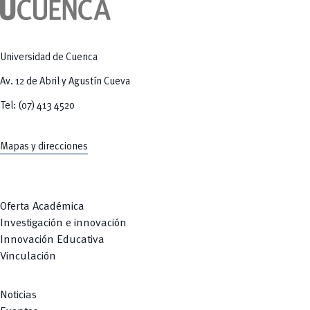
Tecnologías
MOVERU
y Agropecuarias
Posgrados
Radio Universitaria
Salud
Sostenibilidad
Universidad de Cuenca
Vinculación
Av. 12 de Abril y Agustín Cueva
Tel: (07) 413 4520
Mapas y direcciones
Oferta Académica
Investigación e innovación
Innovación Educativa
Vinculación
Noticias