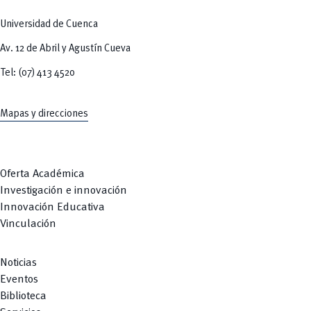
Tecnologías
MOVERU
y Agropecuarias
Posgrados
Universidad de Cuenca
Radio Universitaria
Salud
Av. 12 de Abril y Agustín Cueva
Sostenibilidad
Vinculación
Tel: (07) 413 4520
Mapas y direcciones
Oferta Académica
Investigación e innovación
Innovación Educativa
Vinculación
Noticias
Eventos
Biblioteca