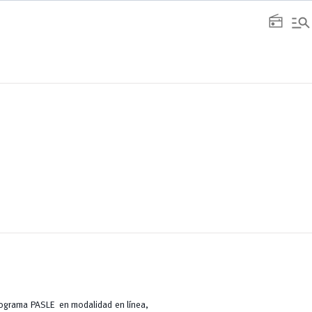
manage_search
radio
programa PASLE en modalidad en línea,