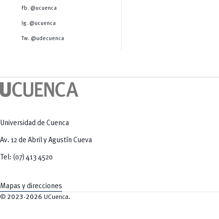
Salud Humana y Bienestar
Radio Universitaria
Fb. @ucuenca
Tecnologías
Salud
y Agropecuarias
Sostenibilidad
Ig. @ucuenca
Vinculación
Tw. @udecuenca
Universidad de Cuenca
Av. 12 de Abril y Agustín Cueva
Tel: (07) 413 4520
Mapas y direcciones
©
2023-2026
UCuenca.