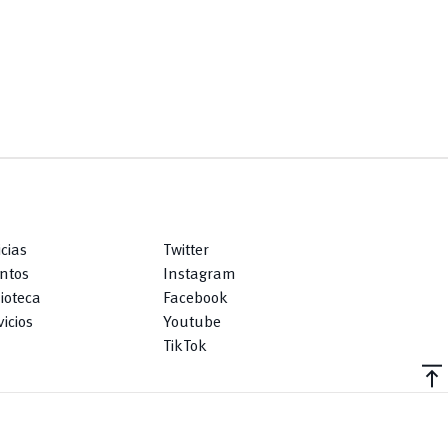
icias
Twitter
ntos
Instagram
lioteca
Facebook
icios
Youtube
TikTok
vertical_align_top