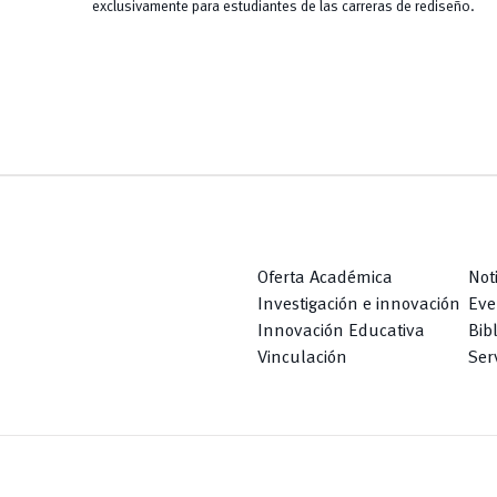
exclusivamente para estudiantes de las carreras de rediseño.
Oferta Académica
Not
Investigación e innovación
Eve
Innovación Educativa
Bib
Vinculación
Serv