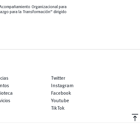
 y Acompañamiento Organizacional para
azgo para la Transformación” dirigido
icias
Twitter
ntos
Instagram
lioteca
Facebook
icios
Youtube
TikTok
vertical_align_top