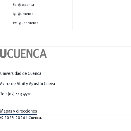
Salud Humana y Bienestar
Radio Universitaria
Fb. @ucuenca
Tecnologías
Salud
y Agropecuarias
Sostenibilidad
Ig. @ucuenca
Vinculación
Tw. @udecuenca
Universidad de Cuenca
Av. 12 de Abril y Agustín Cueva
Tel: (07) 413 4520
Mapas y direcciones
©
2023-2026
UCuenca.