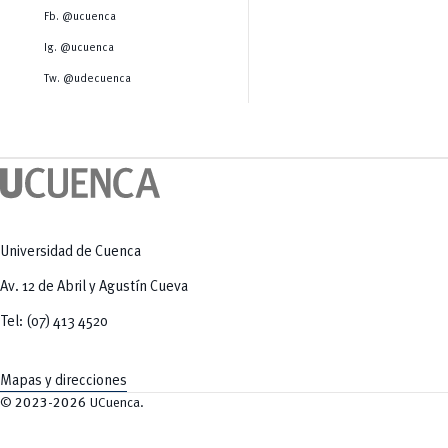
Salud Humana y Bienestar
Radio Universitaria
Fb. @ucuenca
Tecnologías
Salud
y Agropecuarias
Sostenibilidad
Ig. @ucuenca
Vinculación
Tw. @udecuenca
Universidad de Cuenca
Av. 12 de Abril y Agustín Cueva
Tel: (07) 413 4520
Mapas y direcciones
©
2023-2026
UCuenca.