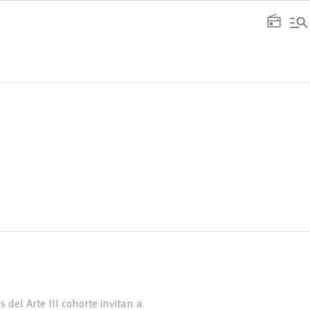
manage_search
radio
 del Arte III cohorte invitan a