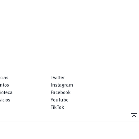
icias
Twitter
ntos
Instagram
lioteca
Facebook
icios
Youtube
TikTok
vertical_align_top