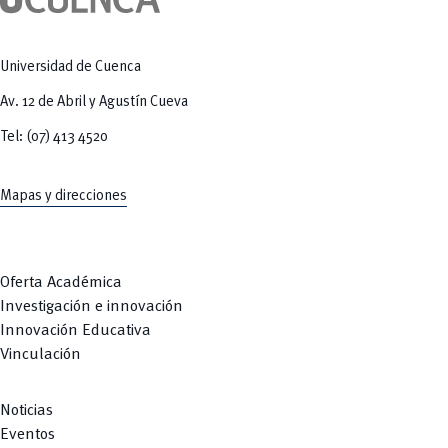
Tecnologías
MOVERU
y Agropecuarias
Posgrados
Radio Universitaria
Salud
Universidad de Cuenca
Sostenibilidad
Vinculación
Av. 12 de Abril y Agustín Cueva
Tel: (07) 413 4520
Mapas y direcciones
Oferta Académica
Investigación e innovación
Innovación Educativa
Vinculación
Noticias
Eventos