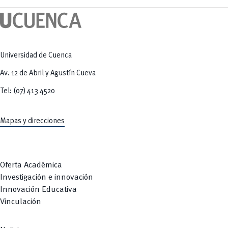
Tecnologías
MOVERU
y Agropecuarias
Posgrados
Radio Universitaria
Salud
Sostenibilidad
Vinculación
Universidad de Cuenca
Av. 12 de Abril y Agustín Cueva
Tel: (07) 413 4520
Mapas y direcciones
Oferta Académica
Investigación e innovación
Innovación Educativa
Vinculación