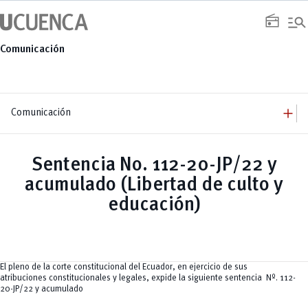
Saltar
manage_search
al
radio
contenido
Comunicación
add
Comunicación
add
Comunicación
Equipo
add
Sentencia No. 112-20-JP/22 y
Congresos
Servicios
Arquitectura
add
acumulado (Libertad de culto y
Noticias
Artes y Humanidades
Academia
add
C. Sociales, Periodismo, Información y Derecho; Administración y Servicios
Eventos
educación)
ACORDES
C.Sociales
Academia
Admisión
Educación
Ciencia y Tecnología
Artes
Educación, Artes y Humanidades
Culturales
Bienestar
Industria y Construcción
Deportivos
Cultura
Ingeniería
Foro
Deportes
Ingeniería Industria y Construcción
Gestión
Epicentro de innovación
El pleno de la corte constitucional del Ecuador, en ejercicio de sus
INgenieriaIndustria y Construcción
Innovación
Género
atribuciones constitucionales y legales, expide la siguiente sentencia Nº. 112-
Ingenierías
Investigación
Gestión
20-JP/22 y acumulado
Ingenierías, Tecnologías, Arquitectura, y Agropecuarias
Vinculación
Innovación
Salud Humana y Bienestar
Investigación