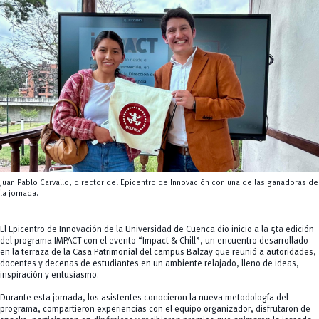
Tecnologías
MOVERU
y Agropecuarias
Posgrados
Radio Universitaria
Salud
Sostenibilidad
Vinculación
Juan Pablo Carvallo, director del Epicentro de Innovación con una de las ganadoras de
la jornada.
El Epicentro de Innovación de la Universidad de Cuenca dio inicio a la 5ta edición
del programa IMPACT con el evento “Impact & Chill”, un encuentro desarrollado
en la terraza de la Casa Patrimonial del campus Balzay que reunió a autoridades,
docentes y decenas de estudiantes en un ambiente relajado, lleno de ideas,
inspiración y entusiasmo.
Durante esta jornada, los asistentes conocieron la nueva metodología del
programa, compartieron experiencias con el equipo organizador, disfrutaron de