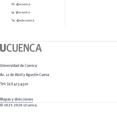
Salud Humana y Bienestar
Radio Universitaria
Fb. @ucuenca
Tecnologías
Salud
y Agropecuarias
Sostenibilidad
Ig. @ucuenca
Vinculación
Tw. @udecuenca
Universidad de Cuenca
Av. 12 de Abril y Agustín Cueva
Tel: (07) 413 4520
Mapas y direcciones
©
2023-2026
UCuenca.