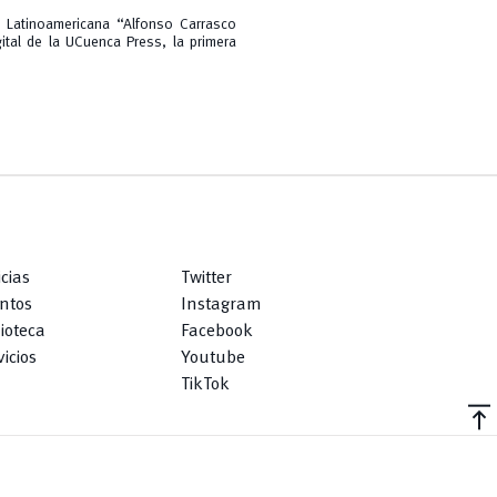
y Latinoamericana “Alfonso Carrasco
gital de la UCuenca Press, la primera
icias
Twitter
ntos
Instagram
lioteca
Facebook
icios
Youtube
TikTok
vertical_align_top