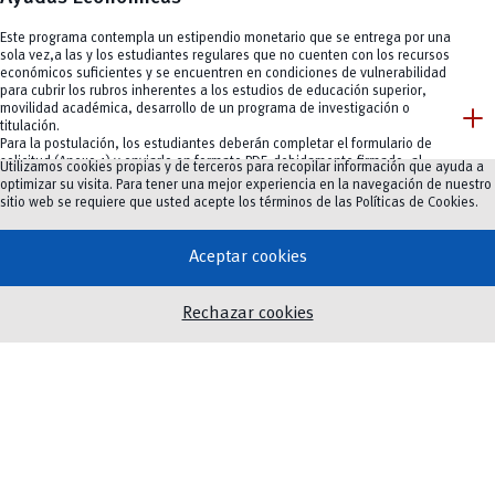
Este programa contempla un estipendio monetario que se entrega por una
sola vez,a las y los estudiantes regulares que no cuenten con los recursos
económicos suficientes y se encuentren en condiciones de vulnerabilidad
para cubrir los rubros inherentes a los estudios de educación superior,
add
movilidad académica, desarrollo de un programa de investigación o
titulación.
Para la postulación, los estudiantes deberán completar el formulario de
solicitud (Anexo 1) y enviarlo en formato PDF, debidamente firmado, al
Utilizamos cookies propias y de terceros para recopilar información que ayuda a
correo electrónico: bienestar.universitario@ucuenca.edu.ec
optimizar su visita. Para tener una mejor experiencia en la navegación de nuestro
sitio web se requiere que usted acepte los términos de las
Políticas de Cookies
.
Bases y Resoluciones
Aceptar cookies
Rechazar cookies
chevron_right
Bases y resolución discapacidad
chevron_right
Bases y resolución vulnerabilidad socioeconómica
chevron_right
Bases y resolución ayudas económicas