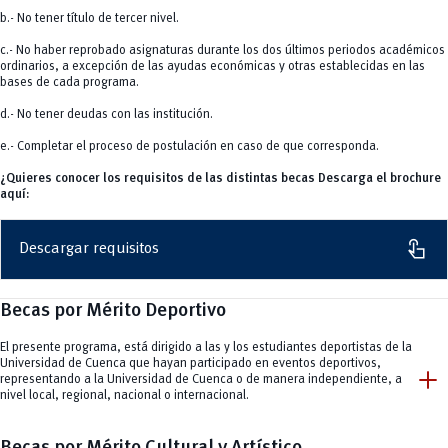
vertical_align_bottom
b.- No tener título de tercer nivel.
Noticias
c.- No haber reprobado asignaturas durante los dos últimos periodos académicos
ordinarios, a excepción de las ayudas económicas y otras establecidas en las
bases de cada programa.
d.- No tener deudas con las institución.
e.- Completar el proceso de postulación en caso de que corresponda.
¿Quieres conocer los requisitos de las distintas becas Descarga el brochure
aquí:
touch_app
Descargar requisitos
Becas por Mérito Deportivo
El presente programa, está dirigido a las y los estudiantes deportistas de la
Universidad de Cuenca que hayan participado en eventos deportivos,
add
representando a la Universidad de Cuenca o de manera independiente, a
nivel local, regional, nacional o internacional.
Becas por Mérito Cultural y Artístico