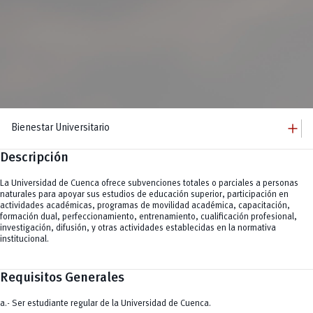
add
Bienestar Universitario
Descripción
add
Bienestar Universitario
Dirección
add
Becas
La Universidad de Cuenca ofrece subvenciones totales o parciales a personas
Equipo
Becas por condición socioeconómica y para estudiantes con discapacidad
add
naturales para apoyar sus estudios de educación superior, participación en
La U te Cuida
Becas por mérito deportivo
actividades académicas, programas de movilidad académica, capacitación,
Comisión Piscopedagógica
add
Becas por mérito cultural y artístico
Servicios
formación dual, perfeccionamiento, entrenamiento, cualificación profesional,
Prevención
Becas por excelencia académica.
investigación, difusión, y otras actividades establecidas en la normativa
Atención psicológica y psicopedagógica
remove
Becas para actividades académicas
Defensoría estudiantil
institucional.
Atención de Trabajo Social
Ayudas económicas
remove
Kindercampus
Protocolo especial en casos de violencia
Lactarios
remove
Seguro estudiantil
Bolsa de Vivienda
Requisitos Generales
add
Actividad Física y Deporte
Clubes
a.- Ser estudiante regular de la Universidad de Cuenca.
vertical_align_bottom
Eventos