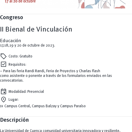
Cultura
Ingeniería
Foro
Deportes
Ingeniería Industria y Construcción
Gestión
Epicentro de innovación
INgenieriaIndustria y Construcción
Innovación
Género
Ingenierías
Congreso
Investigación
Gestión
Ingenierías, Tecnologías, Arquitectura, y Agropecuarias
Vinculación
Innovación
Salud Humana y Bienestar
Investigación
Tecnologías
II Bienal de Vinculación
MOVERU
y Agropecuarias
Posgrados
Radio Universitaria
Educación
Salud
17,18,19 y 20 de octubre de 2023.
Sostenibilidad
Vinculación
sell
Costo: Gratuito
check_box
Requisitos:
– Para las feria Randi Randi, Feria de Proyectos y Charlas Flash
como asistente o ponente a través de los formularios enviados en las
convocatorias.
event
Modalidad: Presencial
location_on
Lugar:
Campus Central, Campus Balzay y Campus Paraíso
Descripción
La Universidad de Cuenca comunidad universitaria innovadora y resiliente,