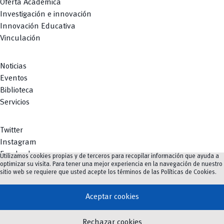
Oferta Académica
Investigación e innovación
Innovación Educativa
Vinculación
Noticias
Eventos
Biblioteca
Servicios
Twitter
Instagram
Facebook
Utilizamos cookies propias y de terceros para recopilar información que ayuda a
optimizar su visita. Para tener una mejor experiencia en la navegación de nuestro
Youtube
sitio web se requiere que usted acepte los términos de las
Políticas de Cookies
.
TikTok
Aceptar cookies
vertical_align_top
Rechazar cookies
©
2023-2026
UCuenca.