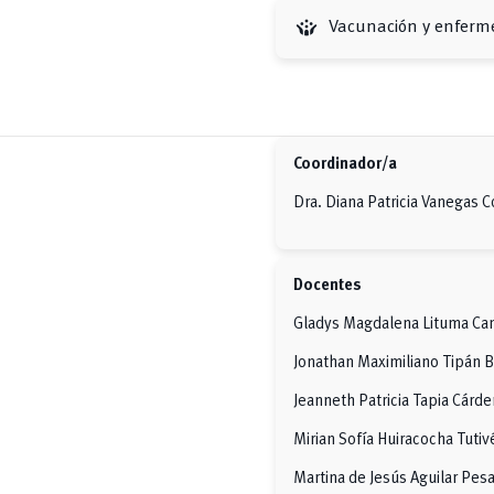
crowdsource
Vacunación y enferme
Coordinador/a
Dra. Diana Patricia Vanegas 
Docentes
Gladys Magdalena Lituma C
Jonathan Maximiliano Tipán B
Jeanneth Patricia Tapia Cárd
Mirian Sofía Huiracocha Tutiv
Martina de Jesús Aguilar Pes