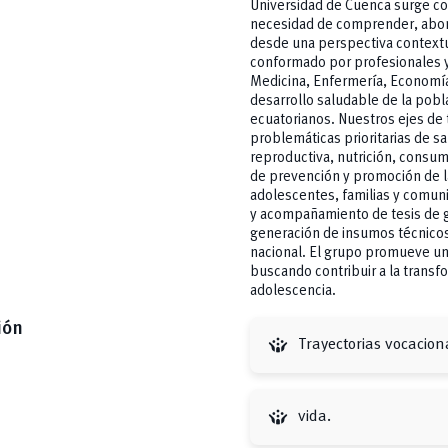
Universidad de Cuenca surge com
necesidad de comprender, abord
desde una perspectiva contextua
conformado por profesionales y 
Medicina, Enfermería, Economí
desarrollo saludable de la pobl
ecuatorianos. Nuestros ejes de 
problemáticas prioritarias de sa
reproductiva, nutrición, consumo
de prevención y promoción de la
adolescentes, familias y comun
y acompañamiento de tesis de g
generación de insumos técnicos 
nacional. El grupo promueve una
buscando contribuir a la transfo
adolescencia.
ión
crowdsource
Trayectorias vocacion
crowdsource
vida.