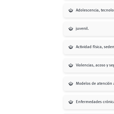
crowdsource
Adolescencia, tecnol
crowdsource
juvenil.
crowdsource
Actividad física, sed
crowdsource
Violencias, acoso y se
crowdsource
Modelos de atención 
crowdsource
Enfermedades crónica