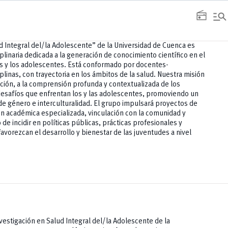
manage_search
radio
d Integral del/la Adolescente” de la Universidad de Cuenca es
plinaria dedicada a la generación de conocimiento científico en el
as y los adolescentes. Está conformado por docentes-
plinas, con trayectoria en los ámbitos de la salud. Nuestra misión
gación, a la comprensión profunda y contextualizada de los
esafíos que enfrentan los y las adolescentes, promoviendo un
e género e interculturalidad. El grupo impulsará proyectos de
ón académica especializada, vinculación con la comunidad y
 de incidir en políticas públicas, prácticas profesionales y
favorezcan el desarrollo y bienestar de las juventudes a nivel
nvestigación en Salud Integral del/la Adolescente de la