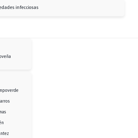
dades infecciosas
Coveña
ampoverde
arros
enas
én
antez