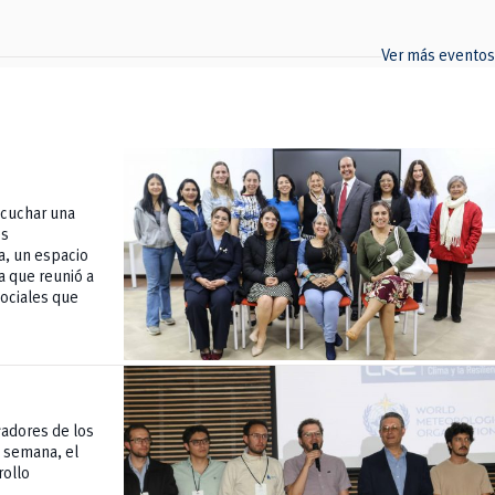
Ver más eventos
scuchar una
es
a, un espacio
a que reunió a
sociales que
gadores de los
a semana, el
rollo