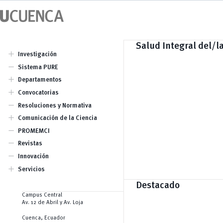
Saltar
al
contenido
Salud Integral del/l
add
Investigación
Vicerrectorado
remove
Sistema PURE
Equipo
add
Departamentos
Biociencias
add
Convocatorias
Ciencias de la Computación
XXI Concurso Universitario de
remove
Economía, Empresa y Desarrollo
Resoluciones y Normativa
Proyectos de Investigación
Sostenible
add
Comunicación de la Ciencia
Educación
Ingeniería Civil
Webinars
remove
PROMEMCI
Ingeniería Eléctrica, Electrónica y
Videos
remove
Telecomunicaciones
Revistas
Interdisciplinario de Espacio y
remove
Innovación
Población
Química Aplicada y Sistemas de
add
Servicios
Producción
CEISH
Recursos Hídricos
Destacado
Propiedad intelectual
Campus Central
Av. 12 de Abril y Av. Loja
Cuenca, Ecuador