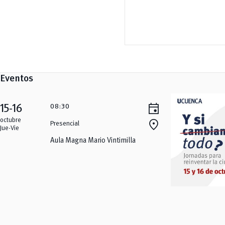
Eventos
event
15-16
08:30
location_on
octubre
Presencial
Jue-Vie
Aula Magna Mario Vintimilla