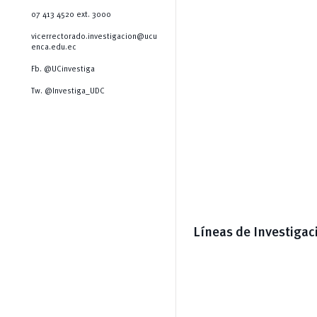
07 413 4520 ext. 3000
vicerrectorado.investigacion@ucu
enca.edu.ec
Fb. @UCinvestiga
Tw. @Investiga_UDC
Líneas de Investigac