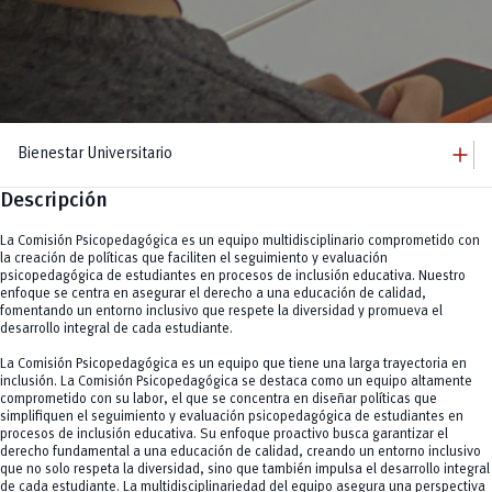
add
Bienestar Universitario
Descripción
add
Bienestar Universitario
Dirección
add
Becas
La Comisión Psicopedagógica es un equipo multidisciplinario comprometido con
Equipo
Becas por condición socioeconómica y para estudiantes con discapacidad
add
la creación de políticas que faciliten el seguimiento y evaluación
La U te Cuida
Becas por mérito deportivo
psicopedagógica de estudiantes en procesos de inclusión educativa. Nuestro
Comisión Piscopedagógica
add
Becas por mérito cultural y artístico
Servicios
enfoque se centra en asegurar el derecho a una educación de calidad,
Prevención
Becas por excelencia académica.
fomentando un entorno inclusivo que respete la diversidad y promueva el
Atención psicológica y psicopedagógica
remove
Becas para actividades académicas
Defensoría estudiantil
desarrollo integral de cada estudiante.
Atención de Trabajo Social
Ayudas económicas
remove
Kindercampus
Protocolo especial en casos de violencia
Lactarios
La Comisión Psicopedagógica es un equipo que tiene una larga trayectoria en
remove
Seguro estudiantil
Bolsa de Vivienda
inclusión. La Comisión Psicopedagógica se destaca como un equipo altamente
comprometido con su labor, el que se concentra en diseñar políticas que
add
Actividad Física y Deporte
simplifiquen el seguimiento y evaluación psicopedagógica de estudiantes en
Clubes
vertical_align_bottom
procesos de inclusión educativa. Su enfoque proactivo busca garantizar el
Eventos
derecho fundamental a una educación de calidad, creando un entorno inclusivo
vertical_align_bottom
Noticias
que no solo respeta la diversidad, sino que también impulsa el desarrollo integral
de cada estudiante. La multidisciplinariedad del equipo asegura una perspectiva