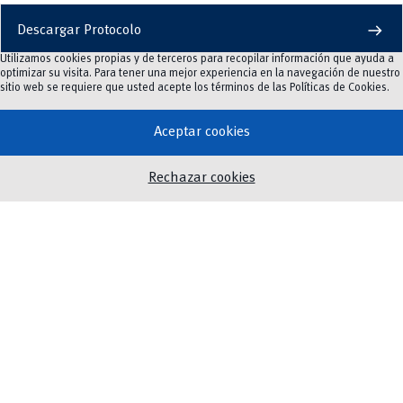
arrow_right_alt
Descargar Protocolo
Utilizamos cookies propias y de terceros para recopilar información que ayuda a
optimizar su visita. Para tener una mejor experiencia en la navegación de nuestro
Destacados
sitio web se requiere que usted acepte los términos de las
Políticas de Cookies
.
chevron_left
chevron_right
Aceptar cookies
2/6
Rechazar cookies