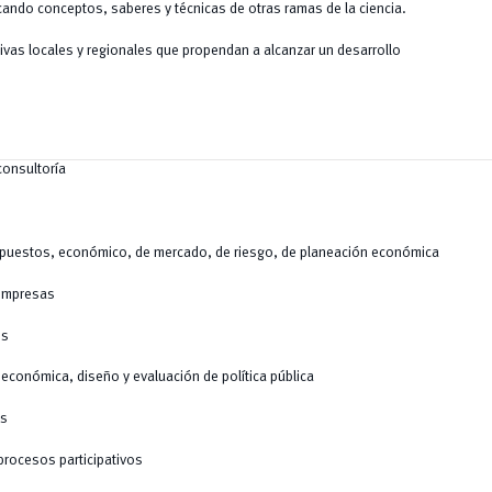
icando conceptos, saberes y técnicas de otras ramas de la ciencia.
ativas locales y regionales que propendan a alcanzar un desarrollo
consultoría
esupuestos, económico, de mercado, de riesgo, de planeación económica
 empresas
os
n económica, diseño y evaluación de política pública
es
 procesos participativos