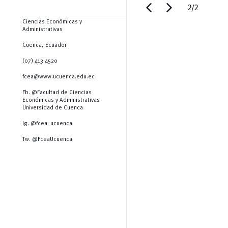
chevron_left
chevron_right
2/2
Ciencias Económicas y
Administrativas
Cuenca, Ecuador
(07) 413 4520
fcea@www.ucuenca.edu.ec
Fb. @Facultad de Ciencias
Económicas y Administrativas
Universidad de Cuenca
Ig. @fcea_ucuenca
Tw. @FceaUcuenca