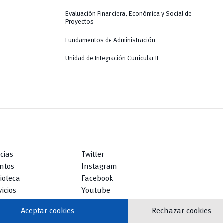
Evaluación Financiera, Económica y Social de
Proyectos
I
Fundamentos de Administración
Unidad de Integración Curricular II
icias
Twitter
ntos
Instagram
lioteca
Facebook
icios
Youtube
TikTok
Aceptar cookies
Rechazar cookies
vertical_align_top