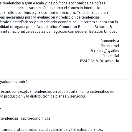
tendencias a gran escala y las políticas económicas de países
idad de especializarse en áreas como el comercio internacional, la
esarrollo económico y la economía financiera. También adquieren
ivas necesarias para la evaluación y predicción de tendencias
adísticos y el modelado económico. La carrera cuenta con la
calidad otorgada por la Accreditation Council for Business Schools &
a internacional de escuelas de negocios con sede en Estados Unidos.
Economista
Tercer nivel
8 ciclos // 4 años
Presencial
PASLE B1 // Octavo ciclo
s graduados podrán:
reconocer y explicar tendencias en el comportamiento sistemático de
la producción y la distribución de bienes y servicios.
.
re tendencias macroeconómicas.
ornos profesionales multidisciplinarios y transdisciplinarios,