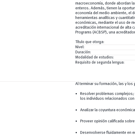
macroeconomía, donde abordan las 
enteros. Además, tienen la oportun
economía del medio ambiente, el d
herramientas analíticas y cuantitat
económicas, mediante el uso de métodos est
acreditación internacional de alta 
Programs (ACBSP), una acreditador
Título que otorga:
Nivel:
Duración:
Modalidad de estudios:
Requisito de segunda lengua:
Al terminar su formación, las y lo
Resolver problemas complejos; 
los individuos relacionados con 
Analizar la coyuntura económica
Proveer opinión calificada sob
Desenvolverse fluidamente en ent