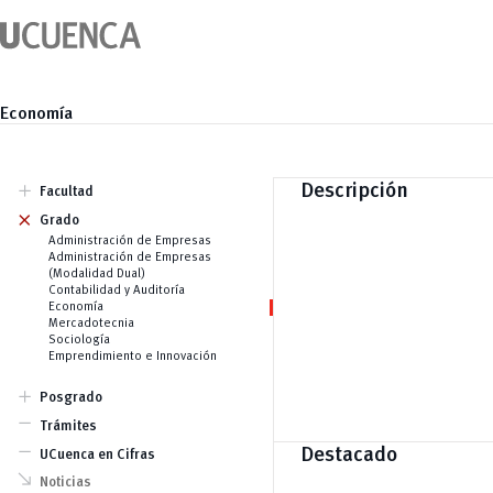
Saltar
al
contenido
Economía
add
Descripción
Facultad
add
Autoridades
Grado
Docentes
Administración de Empresas
Historia
Administración de Empresas
Indicadores FCEA
(Modalidad Dual)
Contabilidad y Auditoría
Economía
Mercadotecnia
Sociología
Emprendimiento e Innovación
add
Posgrado
remove
Maestrías
Trámites
Especializaciones
remove
Destacado
Doctorados
UCuenca en Cifras
Cursos Especializados
south_east
Noticias