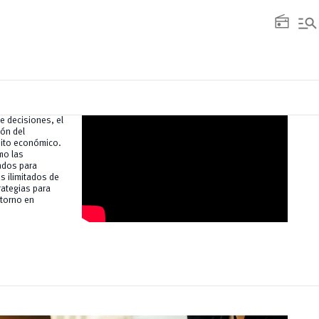
manage_search
radio
e decisiones, el
ión del
ito económico.
mo las
ados para
s ilimitados de
rategias para
ntorno en