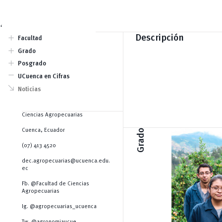
‘
add
Descripción
Facultad
Autoridades
add
Grado
Docentes
Medicina Veterinaria
add
Historia
Posgrado
Agronomía
remove
Maestrías
UCuenca en Cifras
Especializaciones
south_east
Doctorados
Noticias
Cursos Especializados
Ciencias Agropecuarias
Cuenca, Ecuador
Grado
(07) 413 4520
dec.agropecuarias@ucuenca.edu.
ec
Fb. @Facultad de Ciencias
Agropecuarias
Ig. @agropecuarias_ucuenca
Tw. @agronomiaucue