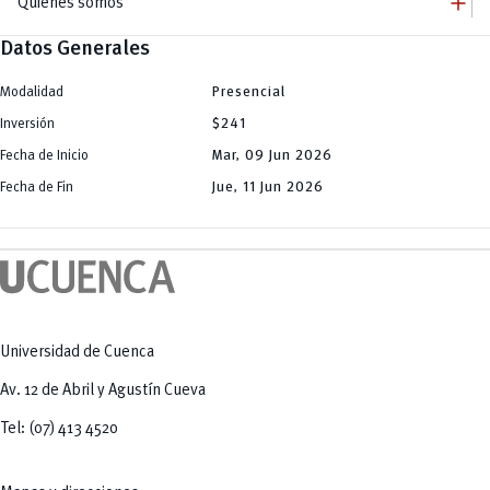
add
Quiénes somos
Datos Generales
remove
Quiénes somos
remove
Autoridades
Modalidad
Presencial
add
Campus
Inversión
$241
Central
remove
Grado
Balzay
Fecha de Inicio
Mar, 09 Jun 2026
remove
Paraíso
Posgrado
Yanuncay
Fecha de Fin
Jue, 11 Jun 2026
add
Centro Histórico
Bienestar Universitario
Huayna Cápac
Becas
remove
UCuenca en Cifras
La U te Cuida
Servicios
Defensoría estudiantil
Protocolo especial en casos de violencia
Bolsa de Vivienda
Actividad Física y Deporte
Universidad de Cuenca
Av. 12 de Abril y Agustín Cueva
Tel: (07) 413 4520