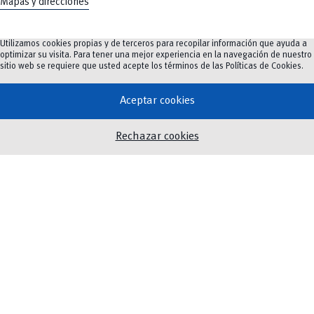
Mapas y direcciones
Utilizamos cookies propias y de terceros para recopilar información que ayuda a
optimizar su visita. Para tener una mejor experiencia en la navegación de nuestro
Oferta Académica
sitio web se requiere que usted acepte los términos de las
Políticas de Cookies
.
Investigación e innovación
Innovación Educativa
Aceptar cookies
Vinculación
Rechazar cookies
Noticias
Eventos
Biblioteca
Servicios
Twitter
Instagram
Facebook
Youtube
TikTok