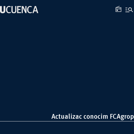
Saltar
manage_search
al
radio
contenido
Actualizac conocim FCAgrop