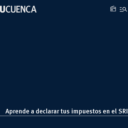
Saltar
manage_search
al
radio
contenido
Aprende a declarar tus impuestos en el SRI