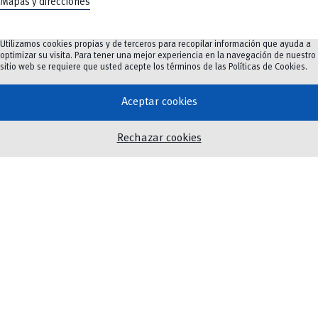
Mapas y direcciones
Utilizamos cookies propias y de terceros para recopilar información que ayuda a
optimizar su visita. Para tener una mejor experiencia en la navegación de nuestro
Oferta Académica
sitio web se requiere que usted acepte los términos de las
Políticas de Cookies
.
Investigación e innovación
Innovación Educativa
Aceptar cookies
Vinculación
Rechazar cookies
Noticias
Eventos
Biblioteca
Servicios
Twitter
Instagram
Facebook
Youtube
TikTok