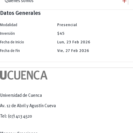
add
Quiénes somos
Datos Generales
remove
Quiénes somos
remove
Autoridades
Modalidad
Presencial
add
Campus
Inversión
$45
Central
remove
Grado
Balzay
Fecha de Inicio
Lun, 23 Feb 2026
remove
Paraíso
Posgrado
Yanuncay
Fecha de Fin
Vie, 27 Feb 2026
add
Centro Histórico
Bienestar Universitario
Huayna Cápac
Becas
remove
UCuenca en Cifras
La U te Cuida
Servicios
Defensoría estudiantil
Protocolo especial en casos de violencia
Bolsa de Vivienda
Actividad Física y Deporte
Universidad de Cuenca
Av. 12 de Abril y Agustín Cueva
Tel: (07) 413 4520