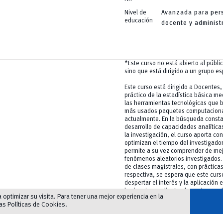
Nivel de
Avanzada para per
educación
docente y administ
*Este curso no está abierto al públi
sino que está dirigido a un grupo es
Este curso está dirigido a Docentes
práctico de la estadística básica me
las herramientas tecnológicas que b
más usados paquetes computacion
actualmente. En la búsqueda consta
desarrollo de capacidades analítica
la investigación, el curso aporta c
optimizan el tiempo del investigado
permite a su vez comprender de me
fenómenos aleatorios investigados.
de clases magistrales, con prácticas
respectiva, se espera que este curs
despertar el interés y la aplicación
la ciencia, mediante el uso de una 
optimizar su visita. Para tener una mejor experiencia en la
mayor auge actualmente como lo es 
las
Políticas de Cookies
.