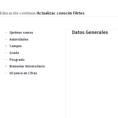
Educación continua/
Actualizac conocim FArtes
remove
Datos Generales
Quiénes somos
remove
Autoridades
add
Campus
Central
remove
Grado
Balzay
remove
Paraíso
Posgrado
Yanuncay
add
Bienestar Universitario
Centro Histórico
Huayna Cápac
Becas
remove
UCuenca en Cifras
La U te Cuida
Servicios
Defensoría estudiantil
Protocolo especial en casos de
violencia
Bolsa de Vivienda
Actividad Física y Deporte