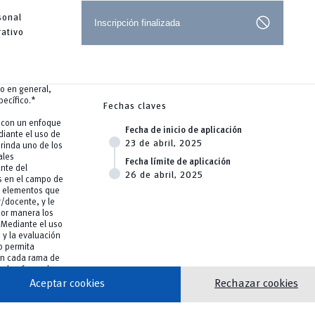
block
sonal
Inscripción finalizada
rativo
co en general,
pecífico.*
Fechas claves
, con un enfoque
Fecha de inicio de aplicación
diante el uso de
23 de abril, 2025
rinda uno de los
ales
Fecha límite de aplicación
nte del
26 de abril, 2025
s en el campo de
on elementos que
r/docente, y le
jor manera los
 Mediante el uso
 y la evaluación
o permita
 en cada rama de
de las áreas de
la estadística.
Aceptar cookies
Rechazar cookies