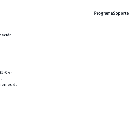
Programa
Soporte
obación
25-04-
s,
viernes de