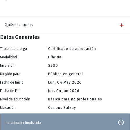
add
Quiénes somos
Datos Generales
remove
Quiénes somos
remove
Autoridades
Título que otorga
Certificado de aprobación
add
Campus
Modalidad
Híbrida
Central
remove
Grado
Balzay
Inversión
$200
remove
Paraíso
Posgrado
Yanuncay
Dirigido para
Público en general
add
Centro Histórico
Bienestar Universitario
Huayna Cápac
Becas
Fecha de Inicio
Lun, 04 May 2026
remove
UCuenca en Cifras
La U te Cuida
Fecha de Fin
Jue, 04 Jun 2026
Servicios
Defensoría estudiantil
Nivel de educación
Básica para no profesionales
Protocolo especial en casos de violencia
Bolsa de Vivienda
Ubicación
Campus Balzay
Actividad Física y Deporte
block
Inscripción finalizada