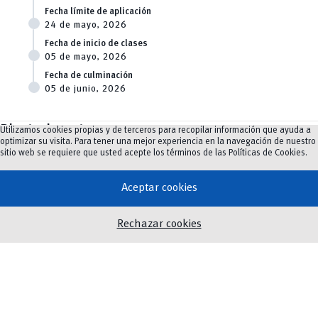
Fecha límite de aplicación
24 de mayo, 2026
Fecha de inicio de clases
05 de mayo, 2026
Fecha de culminación
05 de junio, 2026
Planta docente
Utilizamos cookies propias y de terceros para recopilar información que ayuda a
optimizar su visita. Para tener una mejor experiencia en la navegación de nuestro
sitio web se requiere que usted acepte los términos de las
Políticas de Cookies
.
Nuestra docente es Ingeniera en Sistemas, Magíster en Telemática. Tiene amplia
experiencia docente y administrativa universitaria, y ha participado en diversos
proyectos de investigación enfocados en Green IT. Ha publicado artículos
Aceptar cookies
científicos en revistas indexadas y participa activamente en redes académicas
internacionales.
Rechazar cookies
Docente:
Ing. Andrea Vanessa Mory Alvarado, PhD.