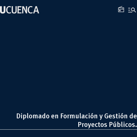
Saltar
manage_search
al
radio
contenido
Diplomado en Formulación y Gestión de
Proyectos Públicos.