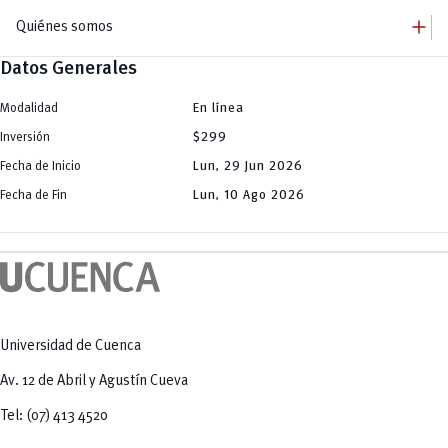
add
Quiénes somos
Datos Generales
remove
Quiénes somos
remove
Autoridades
Modalidad
En línea
add
Campus
Inversión
$299
Central
remove
Grado
Balzay
Fecha de Inicio
Lun, 29 Jun 2026
remove
Paraíso
Posgrado
Yanuncay
Fecha de Fin
Lun, 10 Ago 2026
add
Centro Histórico
Bienestar Universitario
Huayna Cápac
Becas
remove
UCuenca en Cifras
La U te Cuida
Servicios
Defensoría estudiantil
Protocolo especial en casos de violencia
Bolsa de Vivienda
Actividad Física y Deporte
Universidad de Cuenca
Av. 12 de Abril y Agustín Cueva
Tel: (07) 413 4520