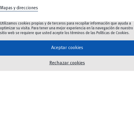
Mapas y direcciones
Utilizamos cookies propias y de terceros para recopilar información que ayuda a
optimizar su visita. Para tener una mejor experiencia en la navegación de nuestro
sitio web se requiere que usted acepte los términos de las
Políticas de Cookies
.
Oferta Académica
Investigación e innovación
Aceptar cookies
Innovación Educativa
Vinculación
Rechazar cookies
Noticias
Eventos
Biblioteca
Servicios
Twitter
Instagram
Facebook
Youtube