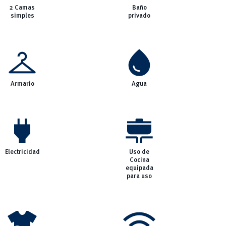
2 Camas
Baño
simples
privado
checkroom
water_drop
Armario
Agua
power
cooking
Electricidad
Uso de
Cocina
equipada
para uso
laundry
wifi