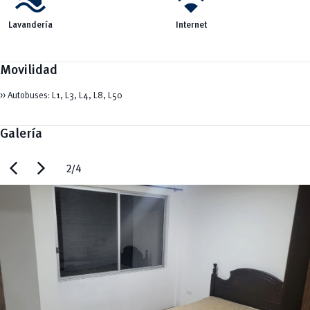
Lavandería
Internet
Movilidad
>> Autobuses: L1, L3, L4, L8, L50
Galería
chevron_left
chevron_right
2/4