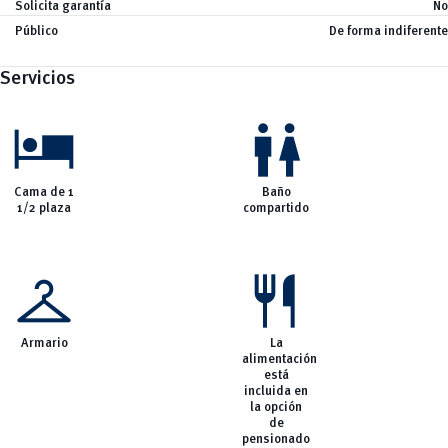
Solicita garantía
No
vertical_align_bottom
Noticias
Público
De forma indiferente
Servicios
hotel
wc
Cama de 1
Baño
1/2 plaza
compartido
checkroom
restaurant
Armario
La
alimentación
está
incluida en
la opción
de
pensionado