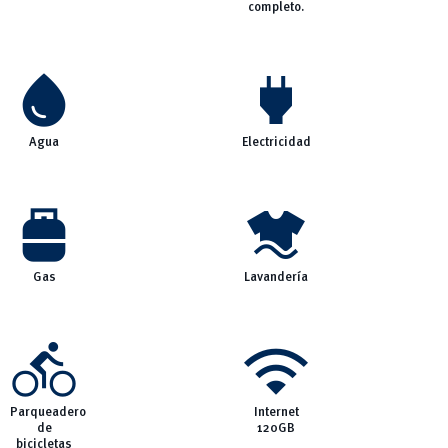
completo.
water_drop
power
Agua
Electricidad
propane_tank
laundry
Gas
Lavandería
directions_bike
wifi
Parqueadero
Internet
de
120GB
bicicletas