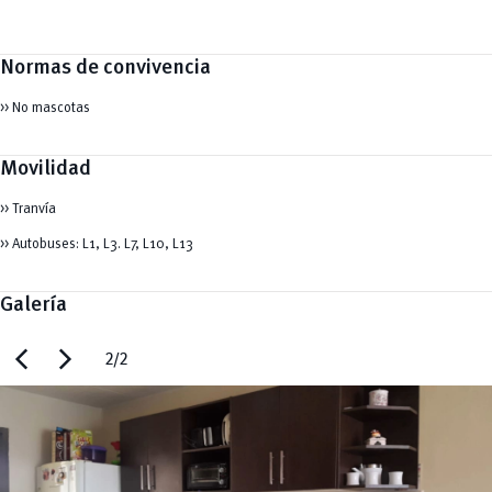
Normas de convivencia
>> No mascotas
Movilidad
>> Tranvía
>> Autobuses: L1, L3. L7, L10, L13
Galería
chevron_left
chevron_right
2/2