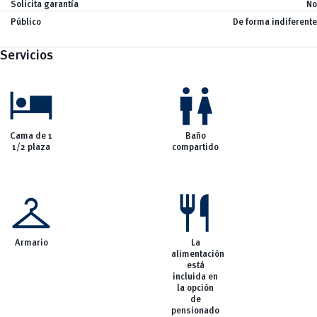
Solicita garantía
No
vertical_align_bottom
Noticias
Público
De forma indiferente
Servicios
hotel
wc
Cama de 1
Baño
1/2 plaza
compartido
checkroom
restaurant
Armario
La
alimentación
está
incluida en
la opción
de
pensionado