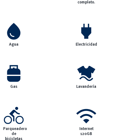
completo.
water_drop
power
Agua
Electricidad
propane_tank
laundry
Gas
Lavandería
directions_bike
wifi
Parqueadero
Internet
de
120GB
bicicletas