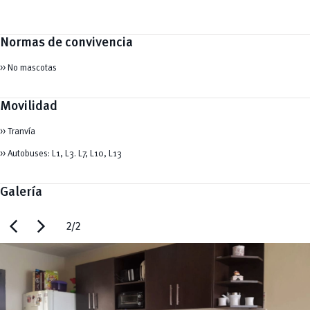
Normas de convivencia
>> No mascotas
Movilidad
>> Tranvía
>> Autobuses: L1, L3. L7, L10, L13
Galería
chevron_left
chevron_right
2/2