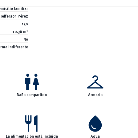
micilio familiar
 Jefferson Pérez
150
10.36 m²
No
orma indiferente
wc
checkroom
Baño compartido
Armario
restaurant
water_drop
La alimentación está incluida
Agua