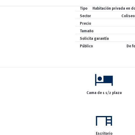
Tipo
Habitación privada en do
Sector
Coliseo
Precio
Tamaño
Solicita garantía
Público
De f
hotel
Cama de 1 1/2 plaza
desk
Escritorio