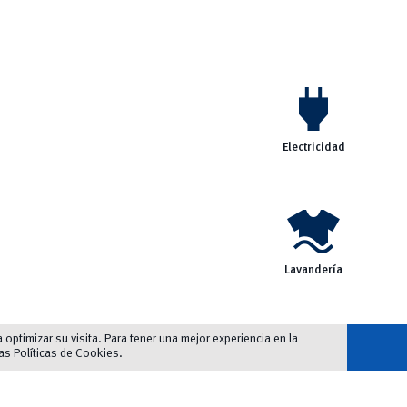
power
Electricidad
laundry
Lavandería
optimizar su visita. Para tener una mejor experiencia en la
las
Políticas de Cookies
.
ia
>> No mascotas