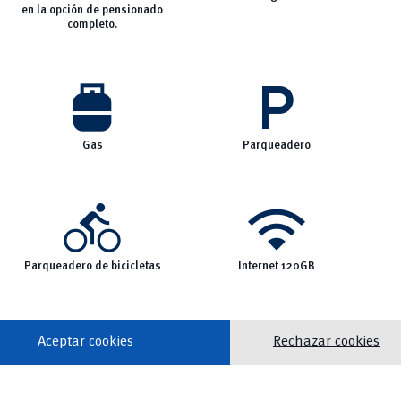
en la opción de pensionado
completo.
propane_tank
local_parking
Gas
Parqueadero
directions_bike
wifi
Parqueadero de bicicletas
Internet 120GB
Aceptar cookies
Rechazar cookies