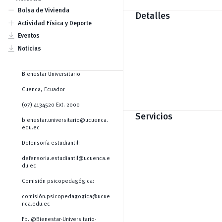
Becas para actividades
Lactarios
remove
académicas
Bolsa de Vivienda
Seguro estudiantil
Detalles
Ayudas económicas
add
Actividad Física y Deporte
Clubes
vertical_align_bottom
Eventos
vertical_align_bottom
Noticias
Bienestar Universitario
Cuenca, Ecuador
(07) 4134520 Ext. 2000
Servicios
bienestar.universitario@ucuenca.
edu.ec
Defensoría estudiantil:
defensoria.estudiantil@ucuenca.e
du.ec
Comisión psicopedagógica:
comisión.psicopedagogica@ucue
nca.edu.ec
Fb. @Bienestar-Universitario-